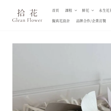
首頁
課程
鮮花
永生花
擬真花設計
品牌合作/企業訂製