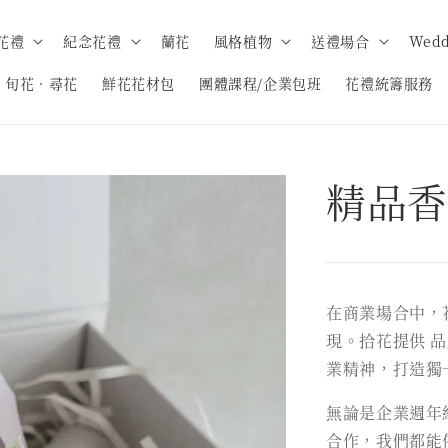
花禮
紀念花禮
蘭花
風格植物
送禮場合
Wedd
旬花．尋花
鮮花花材包
團體課程/企業包班
花禮統籌服務
精品香
在商業場合中，
現。拾花提供 
業精神，打造獨
無論是企業週年
合作，我們都能