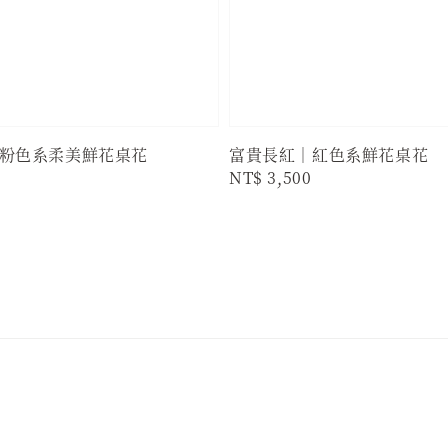
粉色系柔美鮮花桌花
富貴長紅｜紅色系鮮花桌花
Regular
NT$ 3,500
price