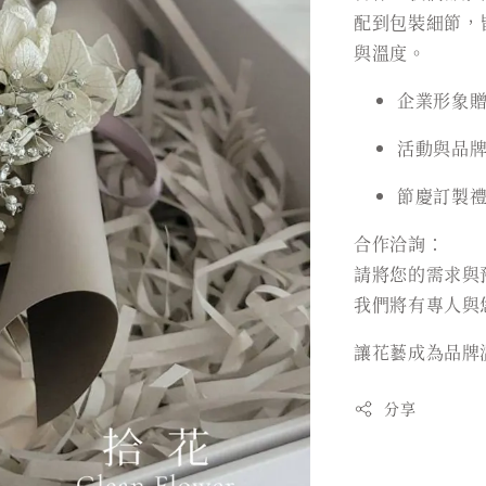
配到包裝細節，
與溫度。
企業形象
活動與品
節慶訂製
合作洽詢：
請將您的需求與
我們將有專人與
讓花藝成為品牌
分享