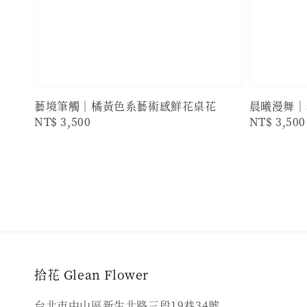
藝境筆觸｜橘黃色系藝術感鮮花桌花
晨曦漫舞｜
Regular
NT$ 3,500
Regular
NT$ 3,500
price
price
拾花 Glean Flower
台北市中山區新生北路三段19巷34號