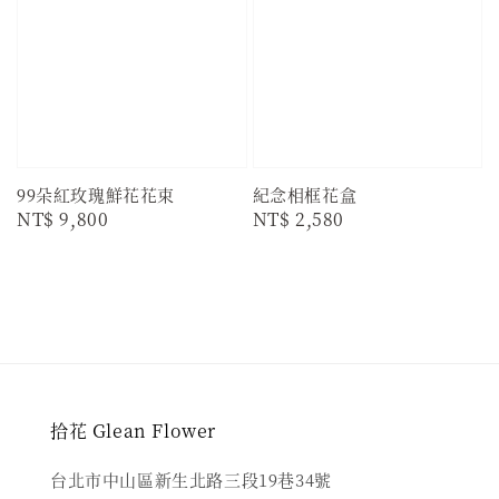
99朵紅玫瑰鮮花花束
紀念相框花盒
Regular
NT$ 9,800
Regular
NT$ 2,580
price
price
拾花 Glean Flower
台北市中山區新生北路三段19巷34號