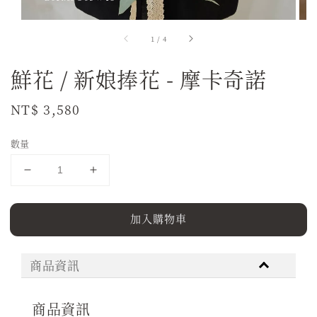
1
/
4
鮮花 / 新娘捧花 - 摩卡奇諾
Regular
NT$ 3,580
price
數量
加入購物車
商品資訊
商品資訊