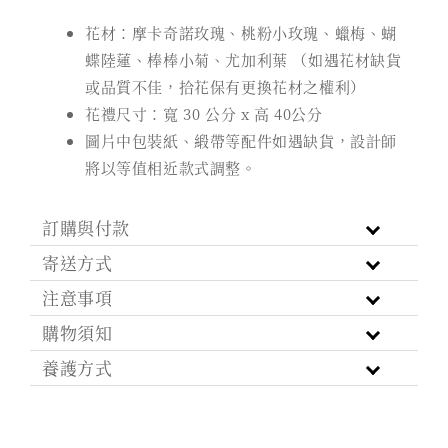
花材：摩卡奇諾玫瑰、桃粉小玫瑰、蠟梅、蝴
蝶陸蓮、棒棒小菊、尤加利葉 （如遇花材缺貨
或品質不佳，拾花保有更換花材之權利）
花禮尺寸：寬 30 公分 x 高 40公分
圖片中包裝紙、緞帶等配件如遇缺貨，設計師
將以等值相近款式調整。
訂購與付款
寄送方式
注意事項
購物須知
養護方式