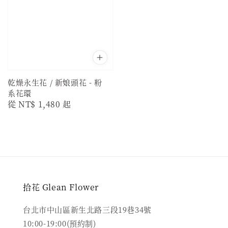
乾燥永生花 / 新娘頭花 - 粉
系花環
Regular
從
NT$ 1,480
起
price
拾花 Glean Flower
台北市中山區新生北路三段19巷34號
10:00-19:00(預約制)