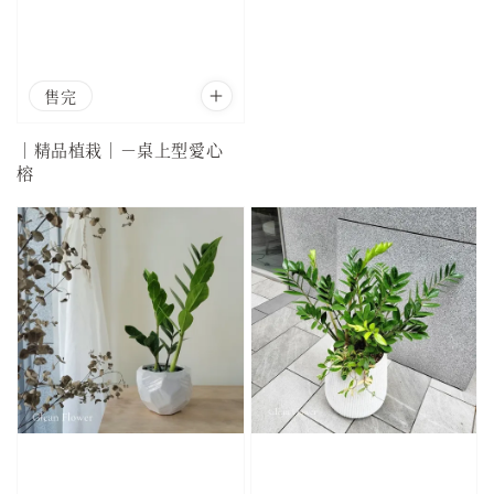
售完
｜精品植栽｜－桌上型愛心
榕