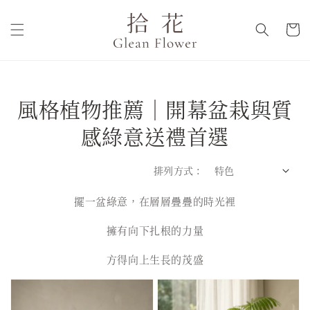
風格植物推薦｜開幕盆栽與質
感綠意送禮首選
排列方式 :
擺一盆綠意，在層層疊疊的時光裡
擁有向下扎根的力量
方得向上生長的茂盛