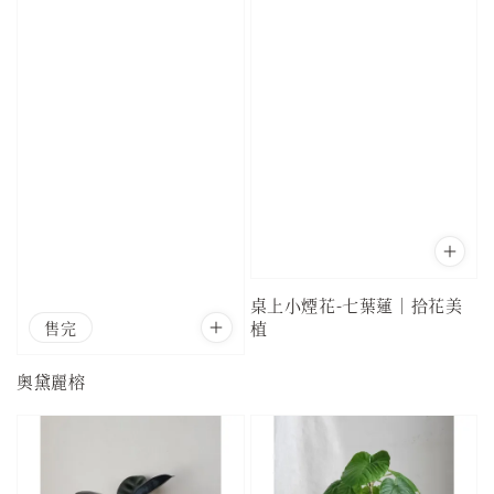
桌上小煙花-七葉蓮｜拾花美
售完
植
奧黛麗榕