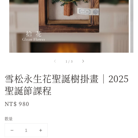
1
/
3
雪松永生花聖誕樹掛畫｜2025
聖誕節課程
Regular
NT$ 980
price
數量