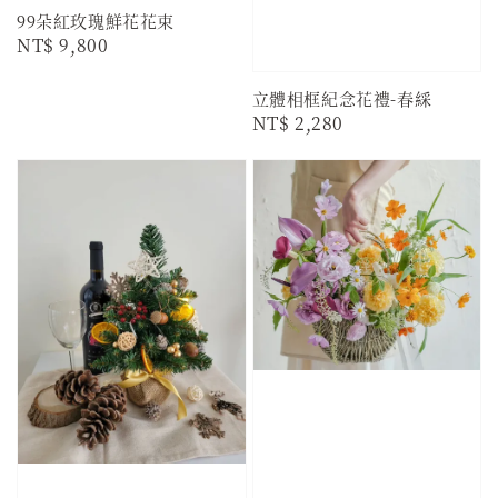
99朵紅玫瑰鮮花花束
Regular
NT$ 9,800
price
立體相框紀念花禮-春綵
Regular
NT$ 2,280
price