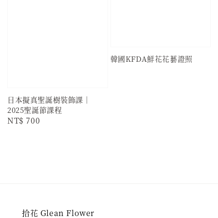
韓國KFDA鮮花花藝證照
日本擬真聖誕樹裝飾課｜
2025聖誕節課程
Regular
NT$ 700
price
拾花 Glean Flower