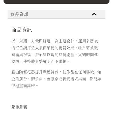
商品資訊
商品資訊
以「榮耀、力量與好運」為主題設計，運用多層次
的紅色調打造大氣而華麗的視覺效果。牡丹菊象徵
圓滿與祝福，搭配紅玫瑰的熱情能量、火鶴的開運
象徵，使整體氣勢鮮明而不張揚。
霧白陶瓷花器提升整體質感，使作品在任何場域—如
企業前台、辦公桌、會議桌或祝賀儀式桌面—都能顯
得穩重而高雅。
象徵意義