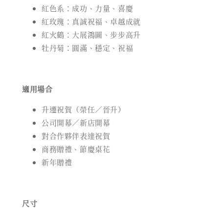
紅色系：成功、力量、喜慶
紅玫瑰：真誠祝福、卓越成就
紅火鶴：大展鴻圖、步步高升
牡丹菊：圓滿、穩定、祝福
適用場合
升遷祝賀（榮任／晉升）
公司開幕／新店開幕
對合作夥伴表達祝賀
商務贈禮、節慶桌花
新年贈禮
尺寸