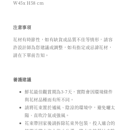
W45x H58 cm
注意事項
花材有時節性，如有缺貨或品質不佳等情形，請容
許設計師為您建議或調整，如有指定或忌諱花材，
請在下單前告知。
養護建議
鮮花最佳觀賞期為3-7天，實際會因環境條件
與花材品種而有所不同。
請將花束置於通風、陰涼的環境中，避免曬太
陽、直吹冷氣或強風。
花束帶回家後請拆除花束外包裝，投入適合的