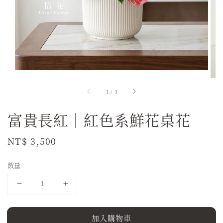
1
/
3
富貴長紅｜紅色系鮮花桌花
Regular
NT$ 3,500
price
數量
加入購物車