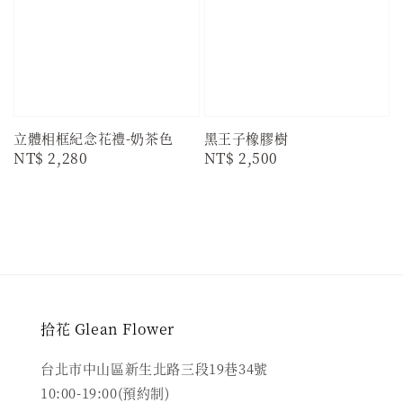
立體相框紀念花禮-奶茶色
黑王子橡膠樹
Regular
NT$ 2,280
Regular
NT$ 2,500
price
price
拾花 Glean Flower
台北市中山區新生北路三段19巷34號
10:00-19:00(預約制)