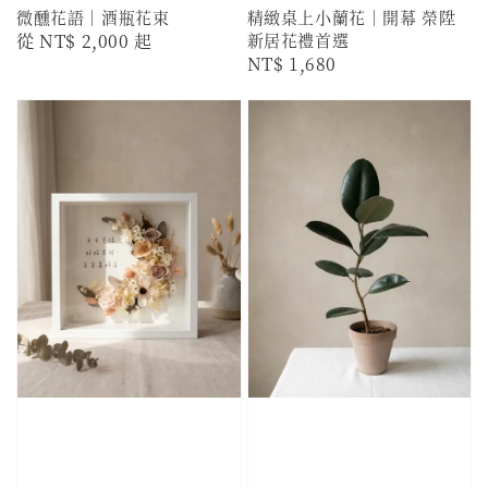
微醺花語｜酒瓶花束
精緻桌上小蘭花｜開幕 榮陞
Regular
從
NT$ 2,000
起
新居花禮首選
Regular
NT$ 1,680
price
price