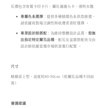
花禮包含客製卡印卡片、蘭花養護小卡、透明水盤
專屬色系選擇
：提供多種精選色系供您挑選，
請依據祝賀場合調性與收禮者喜好選擇
。
專業設計師搭配
：為維持整體設計品質，
恕無
法指定特定蘭花品種
，配花及盆器搭配皆交由
設計師依據當週市場供貨進行配置
。
尺寸
精緻桌上型，高度約40-50cm（依蘭花品種不同而
異）
養護建議