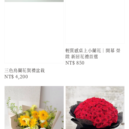
輕質感桌上小蘭花｜開幕 榮
陞 新居花禮首選
Regular
NT$ 850
price
三色鳥蘭花賀禮盆栽
Regular
NT$ 4,200
price