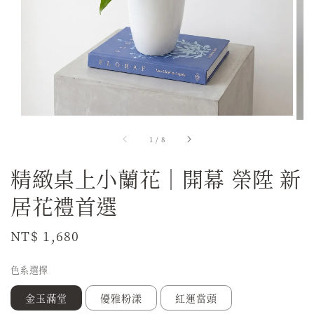
1
/
8
精緻桌上小蘭花｜開幕 榮陞 新
居花禮首選
Regular
NT$ 1,680
price
色系選擇
金玉滿堂
優雅粉漾
紅運當頭