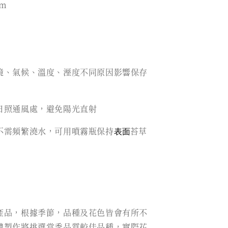
cm
境、氣候、溫度、溼度不同原因影響保存
日照通風處，避免陽光直射
不需頻繁澆水，可用噴霧瓶保持
表面
苔草
產品，根據季節，品種及花色皆會有所不
禮製作將挑選當季品質較佳品種，實際花