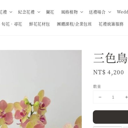
花禮
紀念花禮
蘭花
風格植物
送禮場合
Wedd
旬花．尋花
鮮花花材包
團體課程/企業包班
花禮統籌服務
三色鳥
Regular
NT$ 4,200
price
數量