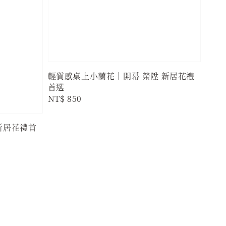
輕質感桌上小蘭花｜開幕 榮陞 新居花禮
首選
Regular
NT$ 850
price
新居花禮首