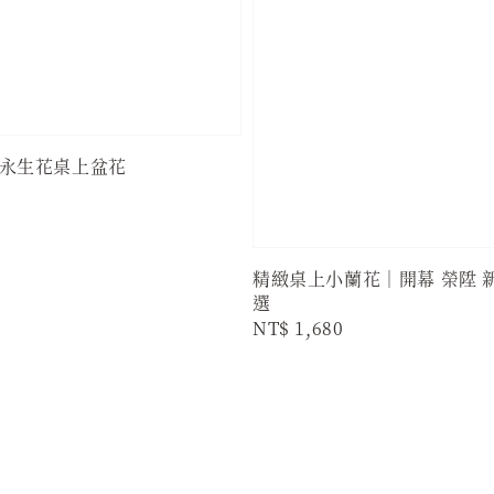
永生花桌上盆花
精緻桌上小蘭花｜開幕 榮陞 
選
Regular
NT$ 1,680
price