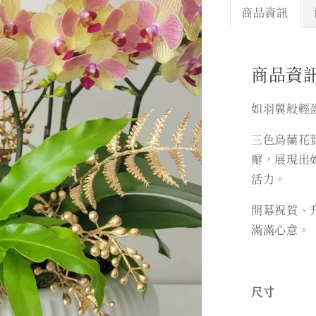
商品資訊
商品資
如羽翼般輕
三色鳥蘭花
瓣，展現出
活力。
開幕祝賀、
滿滿心意。
尺寸