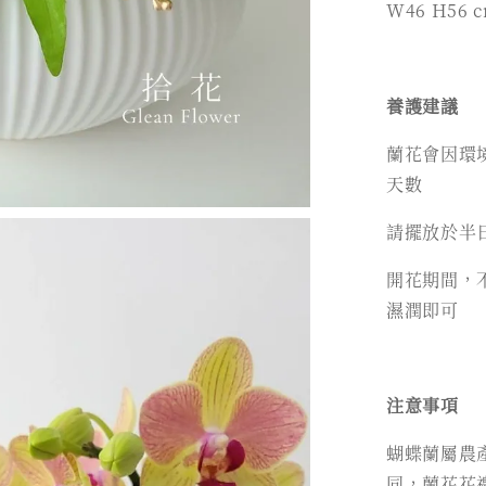
W46 H56 
養護建議
蘭花會因環
天數
請擺放於半
開花期間，
濕潤即可
注意事項
蝴蝶蘭屬農
同，蘭花花