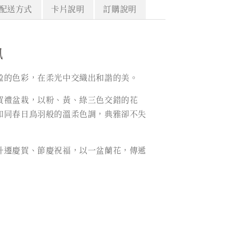
配送方式
卡片說明
訂購說明
訊
盈的色彩，在柔光中交織出和諧的美。
賀禮盆栽，以粉、黃、綠三色交錯的花
如同春日鳥羽般的溫柔色調，典雅卻不失
升遷慶賀、節慶祝福，以一盆蘭花，傳遞