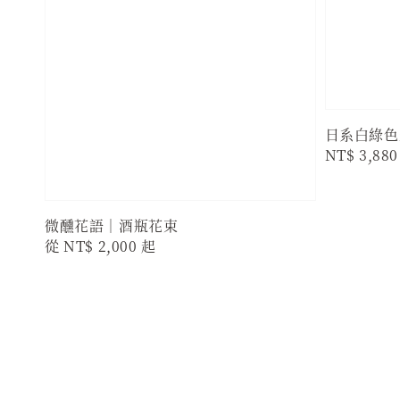
日系白綠色
Regular
NT$ 3,880
price
微醺花語｜酒瓶花束
Regular
從
NT$ 2,000
起
price