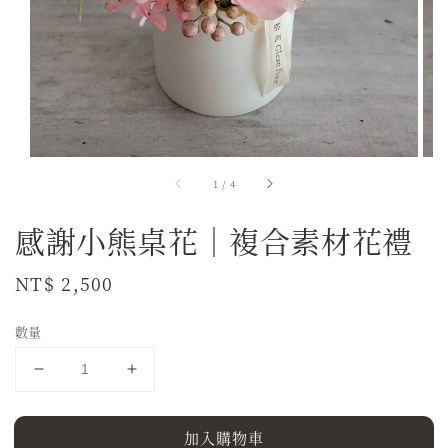
1
/
4
感謝小熊桌花｜複合素材花禮
Regular
NT$ 2,500
price
數量
加入購物車