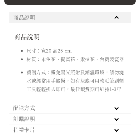
商品說明
商品說明
尺寸：寬20 高25 cm
材質：永生花、擬真花、索拉花、台灣製瓷器
養護方式：避免陽光照射及潮濕環境，請勿澆
水或經常用手觸摸，如有灰塵可用軟毛筆刷類
工具輕輕拂去即可，最佳觀賞期可維持1-3年
配送方式
訂購說明
花禮卡片