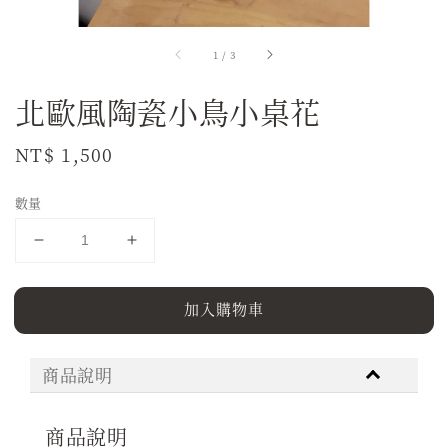
1
/
3
北歐風陶瓷小鳥小桌花
Regular
NT$ 1,500
price
數量
加入購物車
商品說明
商品說明