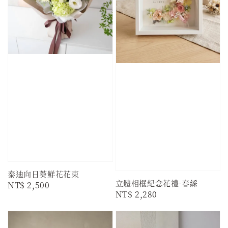
泰迪向日葵鮮花花束
立體相框紀念花禮-春綵
Regular
NT$ 2,500
Regular
NT$ 2,280
price
price