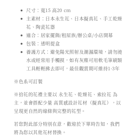
尺寸：寬15 高20 cm
主素材：日本永生花、日本擬真花、手工乾燥
花、陶瓷花器
適合：居家擺飾/租屋族/辦公桌/小店開幕
包裝：透明提盒
養護方式：避免陽光照射及潮濕環境，請勿澆
水或經常用手觸摸，如有灰塵可用軟毛筆刷類
工具輕輕拂去即可，最佳觀賞期可維持1-3年
※色系可訂製
※拾花的花禮主要以 永生花、乾燥花、索拉花 為
主，並會搭配少量 高質感設計花材（擬真花），以
呈現更自然的線條與完整的花型。
若您對此部分特別在意，歡迎於下單時告知，我們
將為您以其他花材替換。