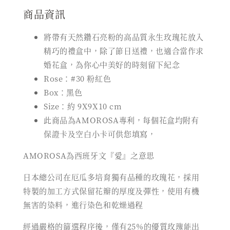
商品資訊
將帶有天然鑽石亮粉的高品質永生玫瑰花放入
精巧的禮盒中，除了節日送禮，也適合當作求
婚花盒，為你心中美好的時刻留下紀念
Rose：#30 粉紅色
Box：黑色
Size：約 9X9X10 cm
此商品為AMOROSA專利，每個花盒均附有
保證卡及空白小卡可供您填寫，
AMOROSA為西班牙文『愛』之意思
日本總公司在厄瓜多培育獨有品種的玫瑰花，採用
特製的加工方式保留花瓣的厚度及彈性，使用有機
無害的染料，進行染色和乾燥過程
經過嚴格的篩選程序後，僅有25%的優質玫瑰能出