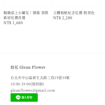
精緻桌上小蘭花｜開幕 榮陞
立體相框紀念花禮-奶茶色
新居花禮首選
Regular
NT$ 2,280
Regular
NT$ 1,680
price
price
拾花 Glean Flower
台北市中山區新生北路三段19巷34號
10:00-19:00(預約制)
gleanflower@gmail.com