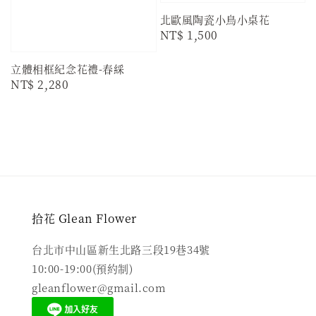
北歐風陶瓷小鳥小桌花
Regular
NT$ 1,500
price
立體相框紀念花禮-春綵
Regular
NT$ 2,280
price
拾花 Glean Flower
台北市中山區新生北路三段19巷34號
10:00-19:00(預約制)
gleanflower@gmail.com