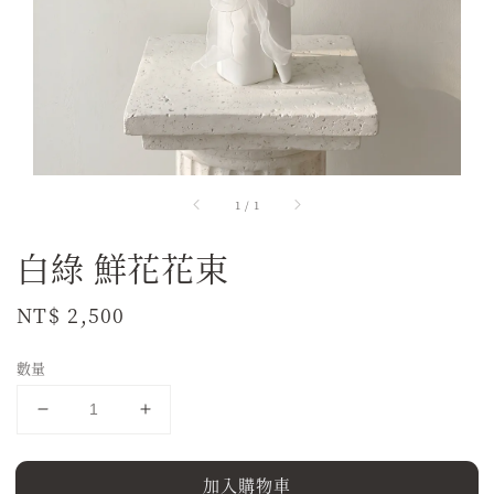
1
/
1
白綠 鮮花花束
Regular
NT$ 2,500
price
數量
加入購物車