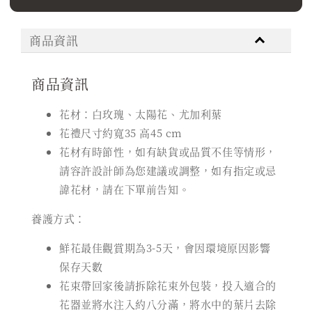
商品資訊
商品資訊
花材：白玫瑰、太陽花、尤加利葉
花禮尺寸約寬35 高45 cm
花材有時節性，如有缺貨或品質不佳等情形，
請容許設計師為您建議或調整，如有指定或忌
諱花材，請在下單前告知。
養護方式：
鮮花最佳觀賞期為3-5天，會因環境原因影響
保存天數
花束帶回家後請拆除花束外包裝，投入適合的
花器並將水注入約八分滿，將水中的葉片去除