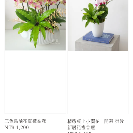
三色鳥蘭花賀禮盆栽
精緻桌上小蘭花｜開幕 榮陞
Regular
NT$ 4,200
新居花禮首選