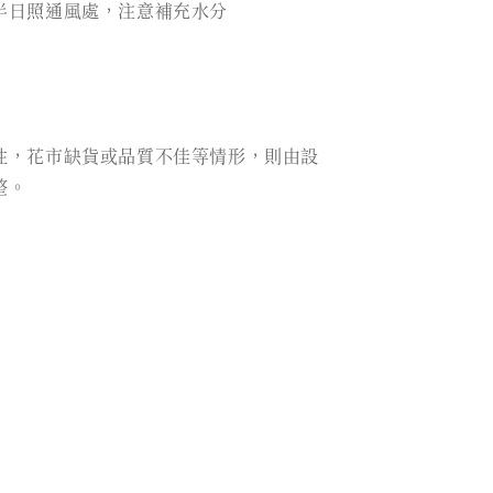
半日照通風處，注意補充水分
性，花市缺貨或品質不佳等情形，則由設
整。