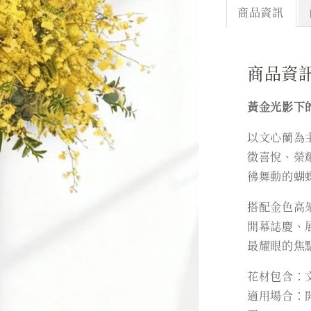
商品資訊
商品資
黃金光影下
以文心蘭為
徵喜悅、榮
彿舞動的蝴
搭配金色高
開幕誌慶、
最耀眼的焦
花材包含：
適用場合：