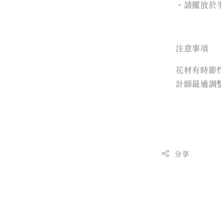
・請擺放於
注意事項
花材有時節
計師最適調
分享