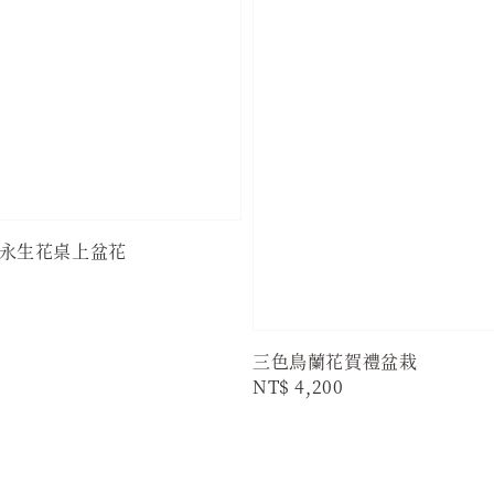
永生花桌上盆花
三色鳥蘭花賀禮盆栽
Regular
NT$ 4,200
price