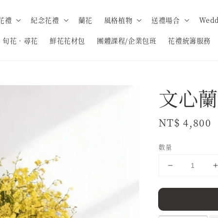
花禮
紀念花禮
蘭花
風格植物
送禮場合
Wedd
旬花．尋花
鮮花花材包
團體課程/企業包班
花禮統籌服務
文心蘭
Regular
NT$ 4,800
price
數量