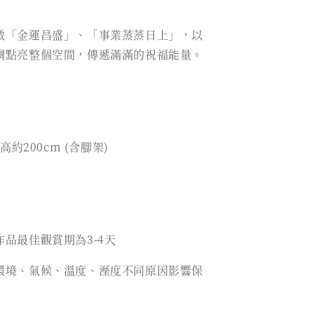
徵「金運昌盛」、「事業蒸蒸日上」，以
調點亮整個空間，傳遞滿滿的祝福能量。
x高約200cm (含腳架)
品最佳觀賞期為3-4天
環境、氣候、溫度、溼度不同原因影響保