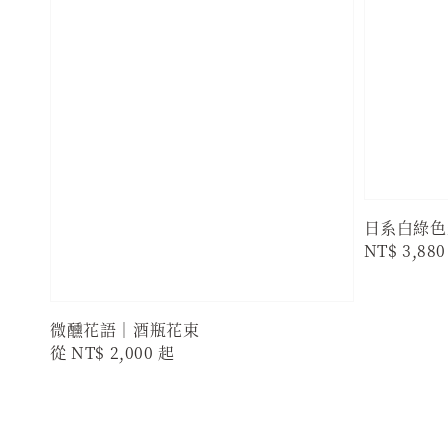
日系白綠色
Regular
NT$ 3,880
price
微醺花語｜酒瓶花束
Regular
從
NT$ 2,000
起
price