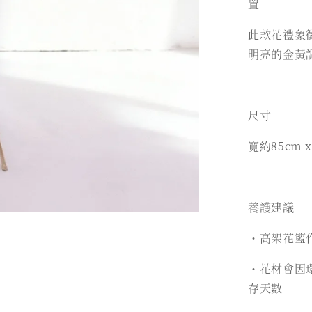
置
此款花禮象
明亮的金黃
尺寸
寬約85cm 
養護建議
・高架花籃作
・花材會因
存天數