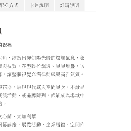
配送方式
卡片說明
訂購說明
訊
的祝福
主角，綻放出宛如陽光般的燦爛氣息，象
耀與祝賀。花型輕盈飄逸、層層堆疊，彷
蝶，讓整體視覺充滿律動感與高雅氣質。
架花器，展現現代感與空間層次，不論是
展演活動、或品牌陳列，都能成為場域中
點。
文心蘭、尤加利葉
開幕誌慶、展覽活動、企業贈禮、空間佈