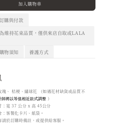
加入購物車
訂購與付款
＊為維持花束品質，僅供來店自取或LALA
購物須知
養護方式
訊
玫瑰、 桔梗、繡球花 （如遇花材缺貨或品質不
計師將以等值相近款式調整
）
：寬 37 公分 x 高 45公分
含：客製化卡片、紙袋。
容請於訂購時備註，或提供給客服。