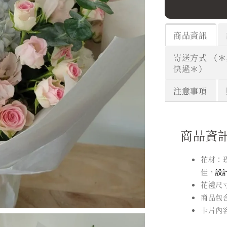
商品資訊
寄送方式 （
快遞＊）
注意事項
商品資
花材：
佳，
設
花禮尺寸
商品包
卡片內