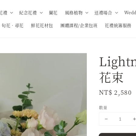
花禮
紀念花禮
蘭花
風格植物
送禮場合
Wedd
旬花．尋花
鮮花花材包
團體課程/企業包班
花禮統籌服務
Light
花束
Regular
NT$ 2,580
price
數量