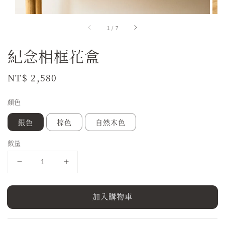
1
/
7
紀念相框花盒
Regular
NT$ 2,580
price
顏色
銀色
棕色
自然木色
數量
加入購物車