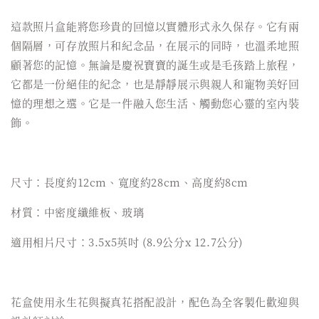
這款照片盒能將您珍貴的回憶以實體形式永久保存。它有兩
個隔層，可存放照片和紀念品，在展示的同時，也溫柔地照
顧著您的記憶。無論是慶祝寶寶的誕生或是毛孩踏上旅程，
它都是一份絕佳的紀念，也是靜靜展示與親人和寵物美好回
憶的理想之選。它是一件融入您生活、觸動您心靈的室內裝
飾。
尺寸：長度約12cm、寬度約28cm、高度約8cm
材質：中密度纖維板、玻璃
適用相片尺寸：3.5x5英吋 (8.9公分x 12.7公分)
花盒使用永生花與擬真花搭配設計，配色為全客製化歡迎與