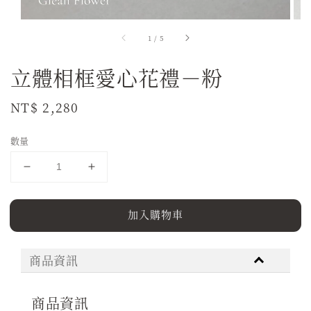
1
/
5
立體相框愛心花禮－粉
Regular
NT$ 2,280
price
數量
加入購物車
商品資訊
商品資訊