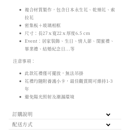
複合材質製作，包含日本永生花、乾燥花、索
拉花
密集板＋玻璃相框
尺寸：長27ｘ寬22ｘ厚度6.5 cm
Event：居家裝飾、生日、情人節、閨蜜禮、
畢業禮、結婚紀念日...等
注意事項：
此款花禮僅可擺放，無法吊掛
花禮均隨附養護小卡，最佳觀賞期可維持1-3
年
避免陽光照射及潮濕環境
訂購說明
配送方式