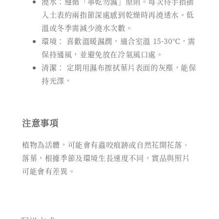
澆水：遵循「寧乾勿濕」原則。每次待手指插
入土表約兩指節深處感到乾燥時再澆透水。低
溫或冬季需減少澆水次數。
環境： 喜歡溫暖濕潤，適合室溫 15-30°C，需
保持通風，並避免放在冷氣風口處。
清潔： 定期用濕布擦拭葉片表面的灰塵，能保
持光澤，
注意事項
植物為活體，可能會有蟲咬痕跡或自然花開花落、
落葉，根據季節及環境生長速度不同，實品與照片
可能會有差異。