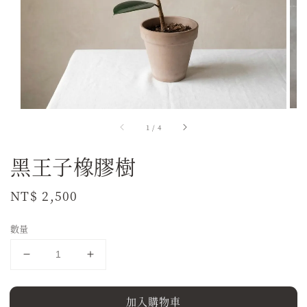
1
/
4
黑王子橡膠樹
Regular
NT$ 2,500
price
數量
加入購物車