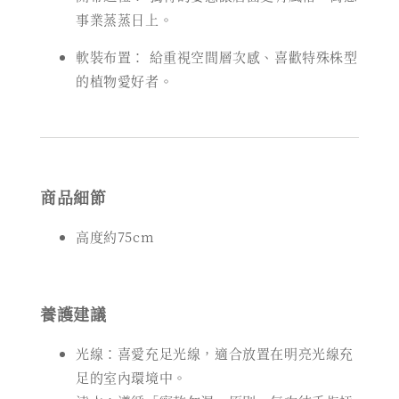
事業蒸蒸日上。
軟裝布置： 給重視空間層次感、喜歡特殊株型
的植物愛好者。
商品細節
高度約75cm
養護建議
光線：喜愛充足光線，適合放置在明亮光線充
足的室內環境中。