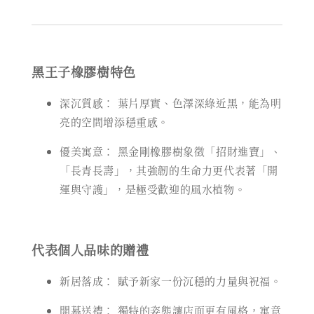
黑王子橡膠樹特色
深沉質感： 葉片厚實、色澤深綠近黑，能為明
亮的空間增添穩重感。
優美寓意： 黑金剛橡膠樹象徵「招財進寶」、
「長青長壽」，其強韌的生命力更代表著「開
運與守護」，是極受歡迎的風水植物。
代表個人品味的贈禮
新居落成： 賦予新家一份沉穩的力量與祝福。
開幕送禮： 獨特的姿態讓店面更有風格，寓意