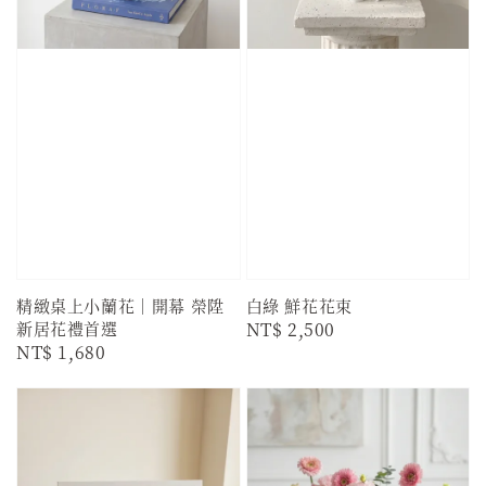
精緻桌上小蘭花｜開幕 榮陞
白綠 鮮花花束
新居花禮首選
Regular
NT$ 2,500
Regular
NT$ 1,680
price
price