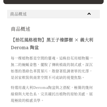
商品概述
商品概述
【拾花風格植物】黑王子橡膠樹 × 義大利
Deroma 陶盆
每一棵植物都是空間的靈魂。這株拾花用植物獨一
無二的蜿蜒姿態，擺脫了傳統植栽的制式感。深沉
如墨的墨綠色革質葉片，散發著低調奢華的光澤，
是居家軟裝與商業空間不可或缺的視覺焦點。
特選用義大利Deroma陶盆與之搭配，極簡的幾何
線條與大地色系，完美襯托出植物的原始美感，展
現極致的植感美學。