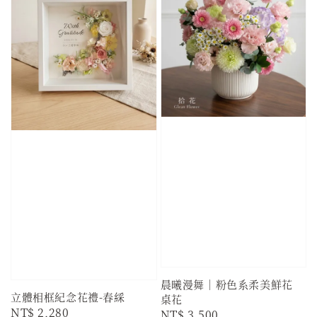
晨曦漫舞｜粉色系柔美鮮花
立體相框紀念花禮-春綵
桌花
Regular
NT$ 2,280
Regular
NT$ 3,500