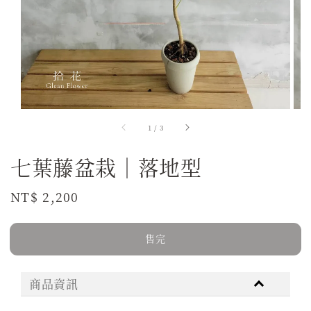
1
/
3
七葉藤盆栽｜落地型
Regular
NT$ 2,200
售完
price
售完
商品資訊