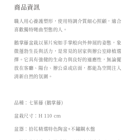
商品資訊
職人用心養護塑形，︁使用特調介質細心照顧，︁適合
喜歡獨特彎曲型態的人。
鵝掌藤盆栽以葉片宛如手掌般向外伸展的姿態，象
徵蓬勃生長與活力，是常見的居家與辦公室綠植選
擇。它具有強健的生命力與良好的適應性，無論擺
放在客廳、陽台、辦公桌或店面，都能為空間注入
清新自然的氛圍。
品種：七葉藤 (鵝掌藤)
盆栽尺寸：H 110 cm
盆器：拾花精選特色陶盆+不鏽鋼水盤