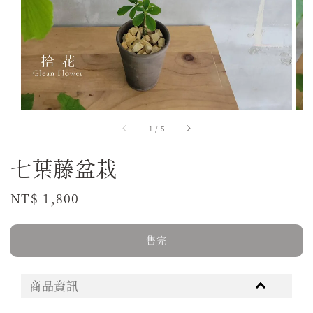
1
/
5
七葉藤盆栽
Regular
NT$ 1,800
售完
price
售完
商品資訊