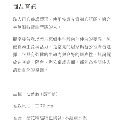
商品資訊
職人用心養護塑形，︁使用特調介質細心照顧，︁適合
喜歡獨特彎曲型態的人。
鵝掌藤盆栽以葉片宛如手掌般向外伸展的姿態，象
徵蓬勃生長與活力，是常見的居家與辦公室綠植選
擇。它具有強健的生命力與良好的適應性，無論擺
放在客廳、陽台、辦公桌或店面，都能為空間注入
清新自然的氛圍。
品種：七葉藤 (鵝掌藤)
盆栽尺寸：H 70 cm
盆器：拾花精選特色陶盆+不鏽鋼水盤