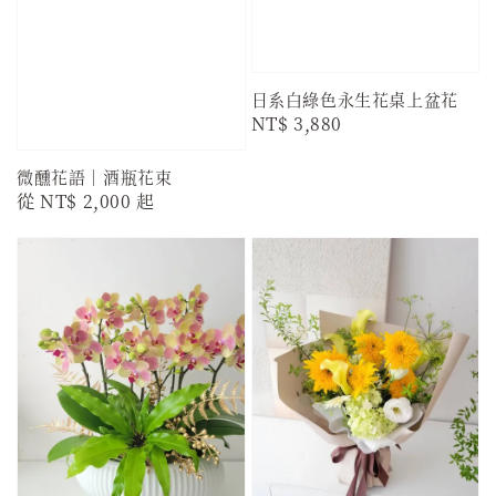
日系白綠色永生花桌上盆花
Regular
NT$ 3,880
price
微醺花語｜酒瓶花束
Regular
從
NT$ 2,000
起
price