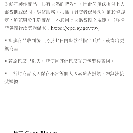
※鮮花製作商品，具有天然的時效性，因此恕無法提供七天
鑑賞期或保固、維修服務。根據《消費者保護法》第19條規
定，鮮花屬於生鮮商品，不適用七天鑑賞期之規範。（詳情
請參閱行政院消保處：
https://cpc.ey.gov.tw/
)
￭ 退換商品收到後，將於七日內退款至指定帳戶，或寄出更
換商品。
￭ 若原包裝已遺失，請使用其他包裝妥善包裝後寄回。
￭ 已拆封商品或因保存不當等個人因素造成損壞，恕無法接
受退換。
拾花 Glean Flower