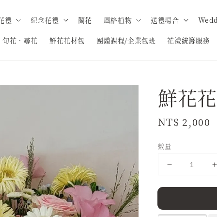
花禮
紀念花禮
蘭花
風格植物
送禮場合
Wedd
旬花．尋花
鮮花花材包
團體課程/企業包班
花禮統籌服務
鮮花花
Regular
NT$ 2,000
price
數量