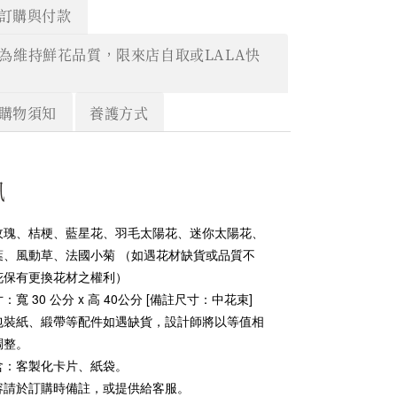
訂購與付款
＊為維持鮮花品質，限來店自取或LALA快
購物須知
養護方式
訊
玫瑰、桔梗、藍星花、羽毛太陽花、迷你太陽花、
葉、風動草、法國小菊
（如遇花材缺貨或品質不
花保有更換花材之權利）
：寬 30 公分 x 高 40公分 [備註尺寸：中花束]
包裝紙、緞帶等配件如遇缺貨，設計師將以等值相
調整。
含：客製化卡片、紙袋。
容請於訂購時備註，或提供給客服。