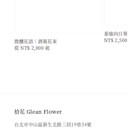
泰迪向日葵
Regular
NT$ 2,500
微醺花語｜酒瓶花束
price
Regular
從
NT$ 2,000
起
price
拾花 Glean Flower
台北市中山區新生北路三段19巷34號