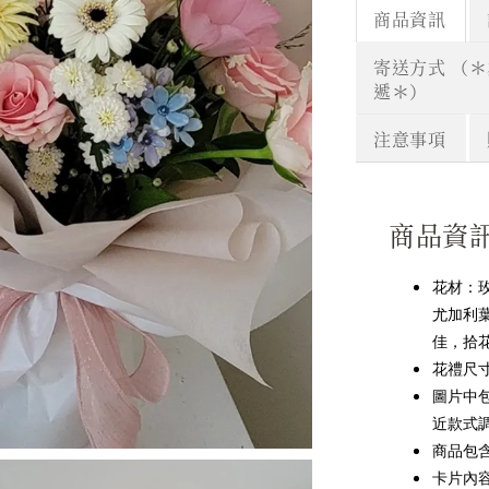
商品資訊
寄送方式 （
遞＊）
注意事項
商品資
花材：
尤加利
佳，拾
花禮尺寸
圖片中
近款式
商品包
卡片內