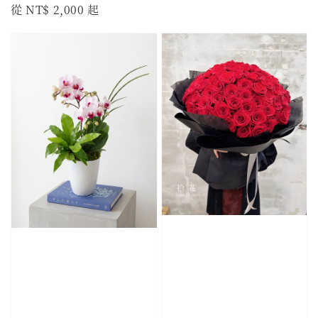
Regular
從
NT$ 2,000
起
price