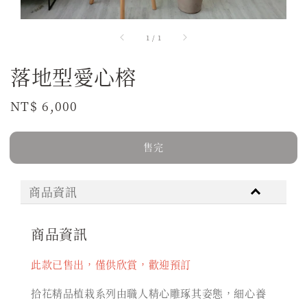
1
/
1
落地型愛心榕
Regular
NT$ 6,000
售完
price
售完
商品資訊
商品資訊
此款已售出，僅供欣賞，歡迎預訂
拾花精品植栽系列由職人精心雕琢其姿態，細心養