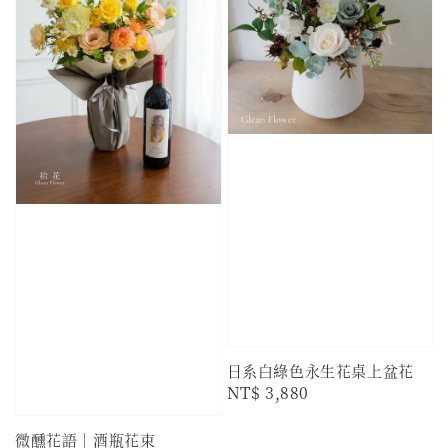
日系白綠色永生花桌上盆花
Regular
NT$ 3,880
price
微醺花語｜酒瓶花束