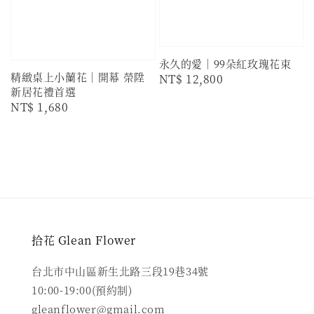
永久的愛｜99朵紅玫瑰花束
精緻桌上小蘭花｜開幕 榮陞
Regular
NT$ 12,800
新居花禮首選
price
Regular
NT$ 1,680
price
拾花 Glean Flower
台北市中山區新生北路三段19巷34號
10:00-19:00(預約制)
gleanflower@gmail.com