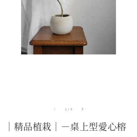
1
/
5
｜精品植栽｜－桌上型愛心榕