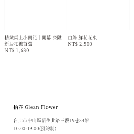
精緻桌上小蘭花｜開幕 榮陞
白綠 鮮花花束
新居花禮首選
Regular
NT$ 2,500
Regular
NT$ 1,680
price
price
拾花 Glean Flower
台北市中山區新生北路三段19巷34號
10:00-19:00(預約制)