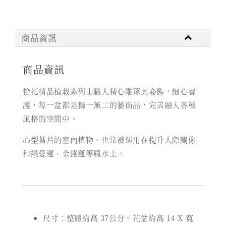
售完
商品資訊
商品資訊
拾花精品植栽系列由職人精心雕琢其姿態，細心養
護，每一盆都是獨一無二的藝術品，完美融入各種
風格的空間中。
心型葉片的室內植物，也常被運用在提升人際關係
和戀愛運、金錢運等風水上。
尺寸：整體約高 37公分。花盆約高 14 X 寬