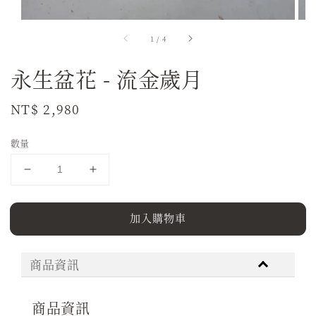
1
/
4
永生盆花 - 流金歲月
Regular
NT$ 2,980
price
數量
加入購物車
商品資訊
商品資訊