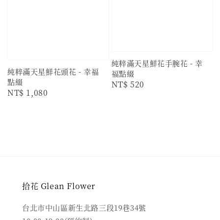
純粹滿天星鮮花手腕花 - 幸
純粹滿天星鮮花頭花 - 幸福
福點綴
點綴
Regular
NT$ 520
Regular
NT$ 1,080
price
price
拾花 Glean Flower
台北市中山區新生北路三段19巷34號