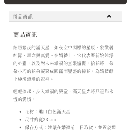
商品資訊
商品資訊
細緻繁茂的滿天星，如夜空中閃爍的星辰，象徵著
純潔、思念與真愛。在婚禮上，它代表著新娘純淨
的心靈，以及對未來幸福的無限憧憬。拾花將一朵
朵小巧的花朵凝聚成圓滿而豐盛的捧花，為婚禮獻
上純潔浪漫的祝福。
輕輕捧起，步入幸福的殿堂，滿天星光將見證您永
恆的愛情。
花材：進口白色滿天星
尺寸約寬23 cm
保存方式：建議在婚禮前一日取貨，並置於通