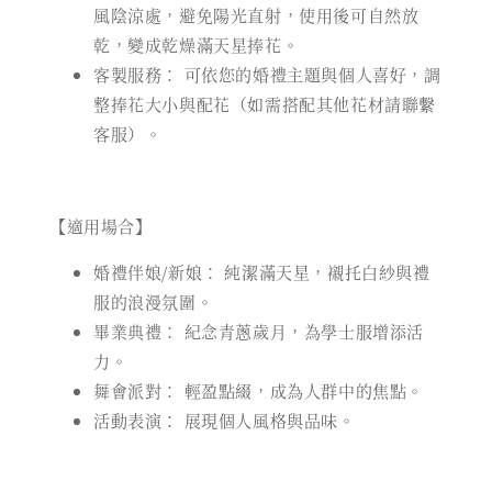
風陰涼處，避免陽光直射，使用後可自然放
乾，變成乾燥滿天星捧花。
客製服務： 可依您的婚禮主題與個人喜好，調
整捧花大小與配花（如需搭配其他花材請聯繫
客服）。
【適用場合】
婚禮伴娘/新娘： 純潔滿天星，襯托白紗與禮
服的浪漫氛圍。
畢業典禮： 紀念青蔥歲月，為學士服增添活
力。
舞會派對： 輕盈點綴，成為人群中的焦點。
活動表演： 展現個人風格與品味。