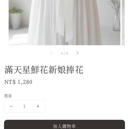
1
/
2
滿天星鮮花新娘捧花
Regular
NT$ 1,280
price
數量
加入購物車