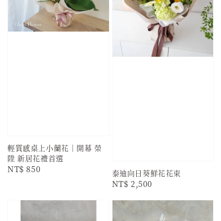
輕質感桌上小蘭花｜開幕 榮
陞 新居花禮首選
Regular
NT$ 850
泰迪向日葵鮮花花束
price
Regular
NT$ 2,500
price