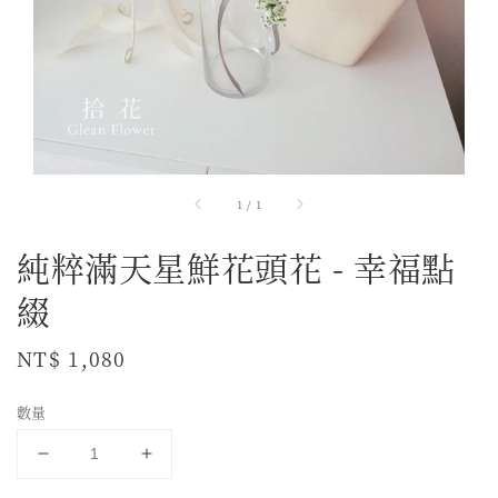
1
/
1
純粹滿天星鮮花頭花 - 幸福點
綴
Regular
NT$ 1,080
price
數量