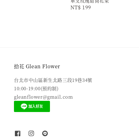
單支玫瑰甜筒花束
Regular
NT$ 199
price
拾花 Glean Flower
台北市中山區新生北路三段19巷34號
10:00-19:00(預約制)
gleanflower@gmail.com