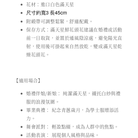
花材：進口白色滿天星
尺寸約寬3 長45cm
附緞帶可調整鬆緊，舒適配戴。
保存方式：滿天星鮮花頭花建議在婚禮或活動
前一日取貨，並置於通風陰涼處，避免陽光直
射，使用後可掛起來自然放乾，變成滿天星乾
燥花頭花。
【適用場合】
婚禮伴娘/新娘： 純潔滿天星，襯托白紗與禮
服的浪漫氛圍。
畢業典禮： 紀念青蔥歲月，為學士服增添活
力。
舞會派對： 輕盈點綴，成為人群中的焦點。
活動表演： 展現個人風格與品味。