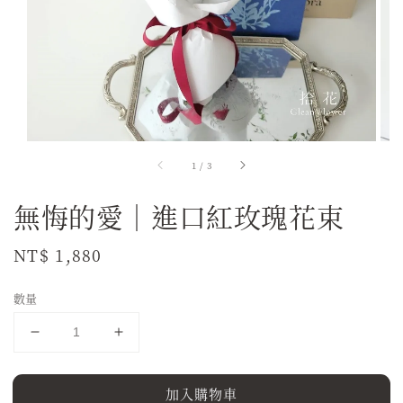
1
/
3
無悔的愛｜進口紅玫瑰花束
Regular
NT$ 1,880
price
數量
加入購物車