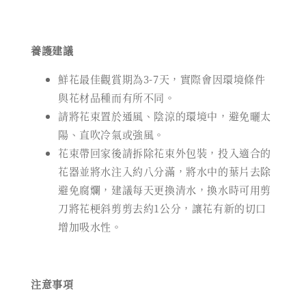
養護建議
鮮花最佳觀賞期為3-7天，實際會因環境條件
與花材品種而有所不同。
請將花束置於通風、陰涼的環境中，避免曬太
陽、直吹冷氣或強風。
花束帶回家後請拆除花束外包裝，投入適合的
花器並將水注入約八分滿，將水中的葉片去除
避免腐爛，建議每天更換清水，換水時可用剪
刀將花梗斜剪剪去約1公分，讓花有新的切口
增加吸水性。
注意事項