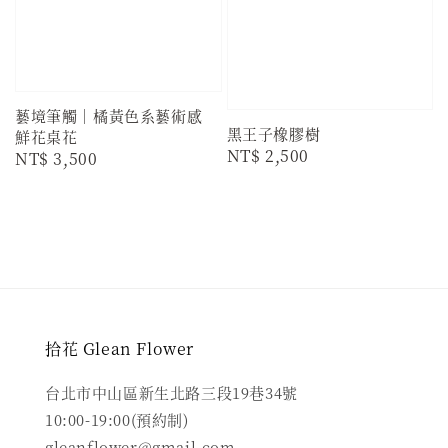
藝境筆觸｜橘黃色系藝術感
黑王子橡膠樹
鮮花桌花
Regular
NT$ 2,500
Regular
NT$ 3,500
price
price
拾花 Glean Flower
台北市中山區新生北路三段19巷34號
10:00-19:00(預約制)
gleanflower@gmail.com