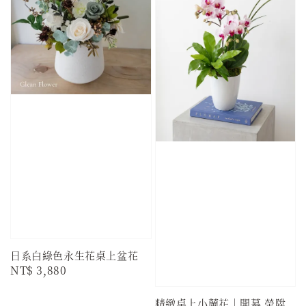
日系白綠色永生花桌上盆花
Regular
NT$ 3,880
price
精緻桌上小蘭花｜開幕 榮陞