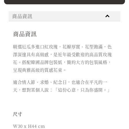
商品資訊
商品資訊
精選厄瓜多進口紅玫瑰，花瓣厚實、花型飽滿，色
澤深邃具有高級感，是近年最受歡迎的高品質玫瑰
花。搭配韓國品牌包裝紙，簡約大方的包裝風格，
呈現典雅高級的質感花束。
適合情人節、求婚、紀念日，也適合在平凡的一
天，想對某個人說：「這份心意，只為你盛開。」
尺寸
W30 x H44 cm