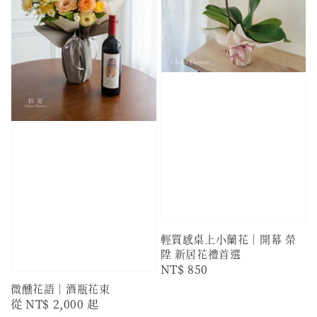
輕質感桌上小蘭花｜開幕 榮
陞 新居花禮首選
Regular
NT$ 850
price
微醺花語｜酒瓶花束
Regular
從
NT$ 2,000
起