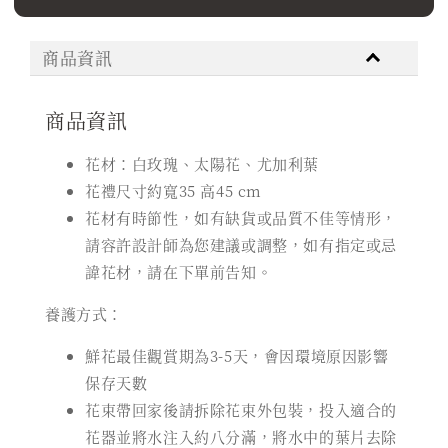
商品資訊
商品資訊
花材：白玫瑰、太陽花、尤加利葉
花禮尺寸約寬35 高45 cm
花材有時節性，如有缺貨或品質不佳等情形，
請容許設計師為您建議或調整，如有指定或忌
諱花材，請在下單前告知。
養護方式：
鮮花最佳觀賞期為3-5天，會因環境原因影響
保存天數
花束帶回家後請拆除花束外包裝，投入適合的
花器並將水注入約八分滿，將水中的葉片去除