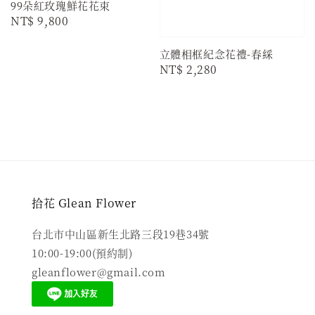
99朵紅玫瑰鮮花花束
Regular
NT$ 9,800
price
立體相框紀念花禮-春綵
Regular
NT$ 2,280
price
拾花 Glean Flower
台北市中山區新生北路三段19巷34號
10:00-19:00(預約制)
gleanflower@gmail.com