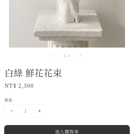
1
/
1
白綠 鮮花花束
Regular
NT$ 2,500
price
數量
加入購物車