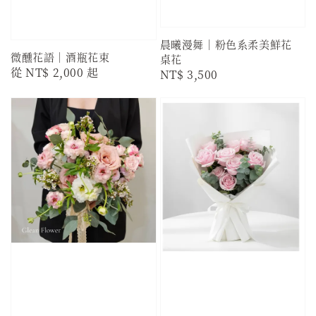
晨曦漫舞｜粉色系柔美鮮花
微醺花語｜酒瓶花束
桌花
Regular
從
NT$ 2,000
起
Regular
NT$ 3,500
price
price