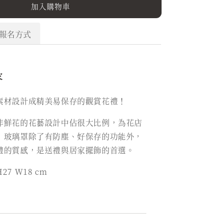
加入購物車
報名方式
容
素材設計成精美易保存的觀賞花禮！
非鮮花的花藝設計中佔很大比例，為花店
，玻璃罩除了有防塵、好保存的功能外，
禮的質感，是送禮與居家擺飾的首選。
7 W18 cm