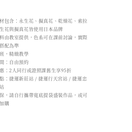
材包含：永生花、擬真花、乾燥花、索拉
生花與擬真花皆使用日本品牌
料由教室提供，色系可在課前討論，實際
搭配為準
班，精緻教學
間：自由預約
惠：2人同行或證照課舊生享95折
點：捷運新莊站 / 捷運行天宮站 / 捷運忠
站
保，請自行攜帶寬底提袋盛裝作品，或可
加購