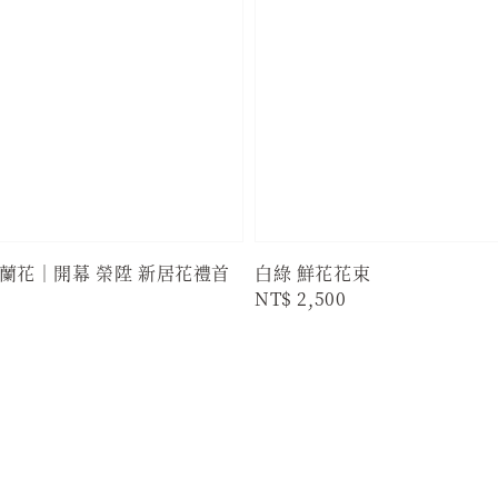
蘭花｜開幕 榮陞 新居花禮首
白綠 鮮花花束
Regular
NT$ 2,500
price