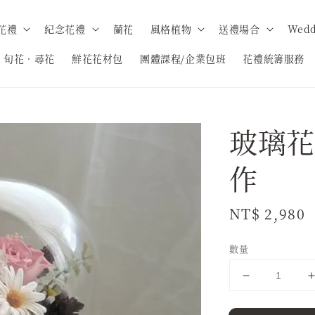
花禮
紀念花禮
蘭花
風格植物
送禮場合
Wedd
旬花．尋花
鮮花花材包
團體課程/企業包班
花禮統籌服務
玻璃花
作
Regular
NT$ 2,980
price
數量