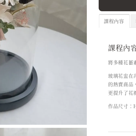
課程內容
課程內
將多種花藝
玻璃花盅在
的熱賣商品
更提升了花
作品尺寸：H2