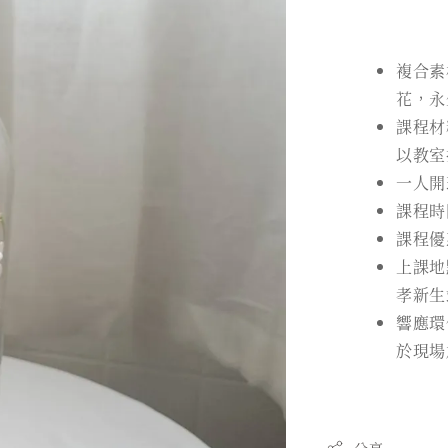
複合素
花，永
課程材
以教室
一人開
課程時
課程優
上課地
孝新生
響應環
於現場
分享