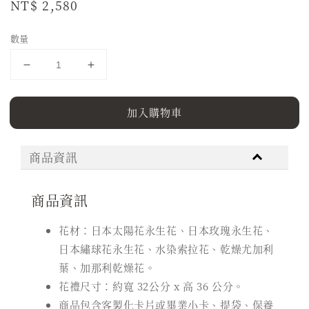
Regular
NT$ 2,580
price
數量
加入購物車
商品資訊
商品資訊
花材：日本太陽花永生花、日本玫瑰永生花、
日本繡球花永生花、水染索拉花、乾燥尤加利
葉、加那利乾燥花。
花禮尺寸：約寬 32公分 x 高 36 公分。
商品包含客製化卡片或畢業小卡、提袋、保養